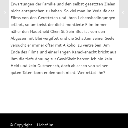
Erwartungen der Familie und den selbst gesetzten Zielen
Pawlenski Film von der
nicht entsprochen zu haben. So viel man im Verlaufe des
FIFA Montreal
Films von den Geretteten und ihren Lebensbedingungen
ausgezeichnet
erfährt, so umkreist der dicht montierte Film immer
näher den Hauptheld Chen Si. Sein Blut ist von den
Abgasen mit Blei vergiftet und die Schatten seiner Seele
versucht er immer öfter mit Alkohol zu vertreiben. Am
Ende des Films und einer langen Karaokenacht bricht aus
ihm die tiefe Ahnung zur Gewißheit hervor: Ich bin kein
Held und kein Gutmensch, doch ablassen von seinen
guten Taten kann er dennoch nicht. Wer rettet ihn?
© Copyright – Lichtfilm