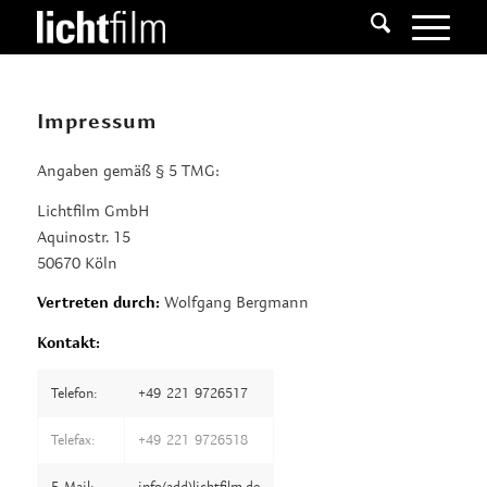
Impressum
Angaben gemäß § 5 TMG:
Lichtfilm GmbH
Aquinostr. 15
50670 Köln
Vertreten durch:
Wolfgang Bergmann
Kontakt:
Telefon:
+49-221-9726517
Telefax:
+49-221-9726518
E-Mail:
info(add)lichtfilm.de